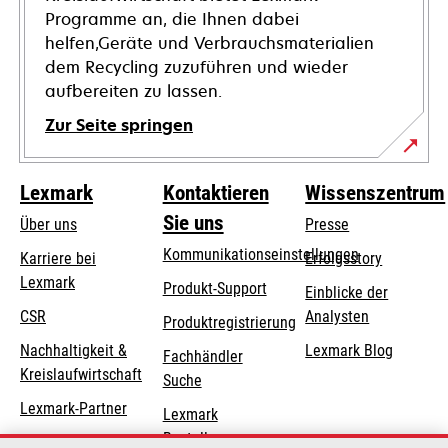
Programme an, die Ihnen dabei
helfen,Geräte und Verbrauchsmaterialien
dem Recycling zuzuführen und wieder
aufbereiten zu lassen.
Zur Seite springen
Lexmark
Kontaktieren
Wissenszentrum
Sie uns
Über uns
Presse
Kommunikationseinstellungen
Karriere bei
Erfolgsstory
Lexmark
wird
wird
Produkt-Support
Einblicke der
in
in
CSR
Analysten
Produktregistrierung
einer
einer
Nachhaltigkeit &
Lexmark Blog
Fachhändler
neuen
neuen
Kreislaufwirtschaft
Suche
Registerkarte
Registerkarte
geöffnet
geöffnet
Lexmark-Partner
Lexmark
Bestellungen