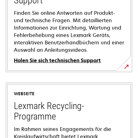
Support
Finden Sie online Antworten auf Produkt-
und technische Fragen. Mit detaillierten
Informationen zur Einrichtung, Wartung und
Fehlerbehebung eines Lexmark Geräts,
interaktiven Benutzerhandbüchern und einer
Auswahl an Anleitungsvideos.
Holen Sie sich technischen Support
wird
in
einer
WEBSEITE
neuen
Registerkarte
Lexmark Recycling-
geöffnet
Programme
Im Rahmen seines Engagements für die
Kreislaufwirtschaft bietet Lexmark