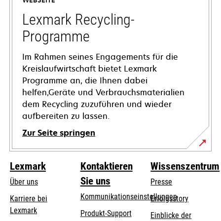
WEBSEITE
neuen
Registerkarte
Lexmark Recycling-
geöffnet
Programme
Im Rahmen seines Engagements für die
Kreislaufwirtschaft bietet Lexmark
Programme an, die Ihnen dabei
helfen,Geräte und Verbrauchsmaterialien
dem Recycling zuzuführen und wieder
aufbereiten zu lassen.
Zur Seite springen
Lexmark
Kontaktieren
Wissenszentrum
Sie uns
Über uns
Presse
Kommunikationseinstellungen
Karriere bei
Erfolgsstory
Lexmark
wird
wird
Produkt-Support
Einblicke der