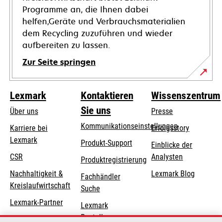
Programme an, die Ihnen dabei
helfen,Geräte und Verbrauchsmaterialien
dem Recycling zuzuführen und wieder
aufbereiten zu lassen.
Zur Seite springen
Lexmark
Kontaktieren
Wissenszentrum
Sie uns
Über uns
Presse
Kommunikationseinstellungen
Karriere bei
Erfolgsstory
Lexmark
wird
wird
Produkt-Support
Einblicke der
in
in
CSR
Analysten
Produktregistrierung
einer
einer
Nachhaltigkeit &
Lexmark Blog
Fachhändler
neuen
neuen
Kreislaufwirtschaft
Suche
Registerkarte
Registerkarte
geöffnet
geöffnet
Lexmark-Partner
Lexmark
Bestellungen