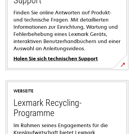
Support
Finden Sie online Antworten auf Produkt-
und technische Fragen. Mit detaillierten
Informationen zur Einrichtung, Wartung und
Fehlerbehebung eines Lexmark Geräts,
interaktiven Benutzerhandbüchern und einer
Auswahl an Anleitungsvideos.
Holen Sie sich technischen Support
wird
in
einer
WEBSEITE
neuen
Registerkarte
Lexmark Recycling-
geöffnet
Programme
Im Rahmen seines Engagements für die
Kreislaufwirtschaft bietet Lexmark