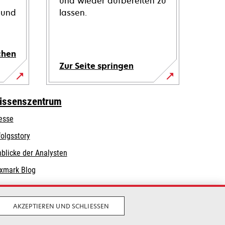
und wieder aufbereiten zu
 und
lassen.
chen
Zur Seite springen
issenszentrum
esse
folgsstory
nblicke der Analysten
xmark Blog
AKZEPTIEREN UND SCHLIESSEN