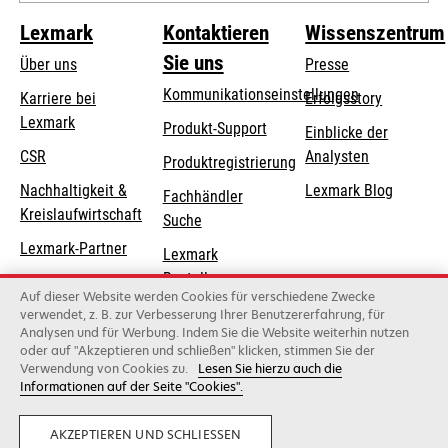
Lexmark
Kontaktieren
Wissenszentrum
Sie uns
Über uns
Presse
Kommunikationseinstellungen
Karriere bei
Erfolgsstory
Lexmark
wird
wird
Produkt-Support
Einblicke der
in
in
CSR
Analysten
Produktregistrierung
einer
einer
Nachhaltigkeit &
Lexmark Blog
Fachhändler
neuen
neuen
Kreislaufwirtschaft
Suche
Registerkarte
Registerkarte
geöffnet
geöffnet
Lexmark-Partner
Lexmark
Bestellungen
Auf dieser Website werden Cookies für verschiedene Zwecke
Lexmark
verwendet, z. B. zur Verbesserung Ihrer Benutzererfahrung, für
Analysen und für Werbung. Indem Sie die Website weiterhin nutzen
Distributoren
oder auf "Akzeptieren und schließen" klicken, stimmen Sie der
Verwendung von Cookies zu.
Lesen Sie hierzu auch die
Informationen auf der Seite "Cookies".
Lexmark International, Inc., ein Unternehmen von Xerox
©2026 Alle Rechte vorbehalten.
Privatsphäre
Geschäftsbedingungen
AKZEPTIEREN UND SCHLIESSEN