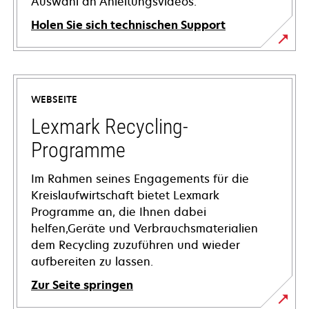
Auswahl an Anleitungsvideos.
Holen Sie sich technischen Support
wird
in
einer
WEBSEITE
neuen
Registerkarte
Lexmark Recycling-
geöffnet
Programme
Im Rahmen seines Engagements für die
Kreislaufwirtschaft bietet Lexmark
Programme an, die Ihnen dabei
helfen,Geräte und Verbrauchsmaterialien
dem Recycling zuzuführen und wieder
aufbereiten zu lassen.
Zur Seite springen