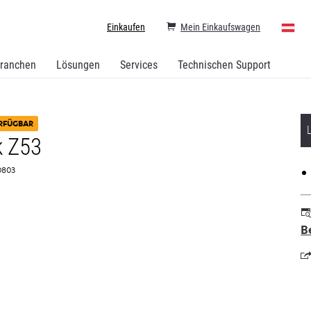
Einkaufen
Mein Einkaufswagen
ranchen
Lösungen
Services
Technischen Support
RFÜGBAR
 Z53
V0803
B
w
in