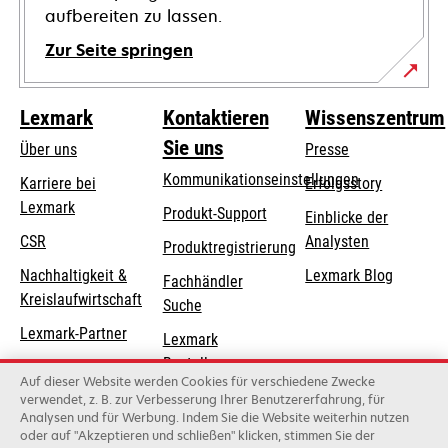
aufbereiten zu lassen.
Zur Seite springen
Lexmark
Kontaktieren
Wissenszentrum
Sie uns
Über uns
Presse
Kommunikationseinstellungen
Karriere bei
Erfolgsstory
Lexmark
wird
wird
Produkt-Support
Einblicke der
in
in
CSR
Analysten
Produktregistrierung
einer
einer
Nachhaltigkeit &
Lexmark Blog
Fachhändler
neuen
neuen
Kreislaufwirtschaft
Suche
Registerkarte
Registerkarte
geöffnet
geöffnet
Lexmark-Partner
Lexmark
Bestellungen
Auf dieser Website werden Cookies für verschiedene Zwecke
Lexmark
verwendet, z. B. zur Verbesserung Ihrer Benutzererfahrung, für
Analysen und für Werbung. Indem Sie die Website weiterhin nutzen
Distributoren
oder auf "Akzeptieren und schließen" klicken, stimmen Sie der