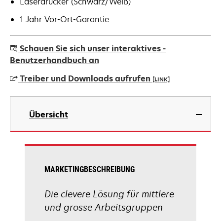
Laserdrucker (Schwarz/Weiß)
1 Jahr Vor-Ort-Garantie
Schauen Sie sich unser interaktives -
Benutzerhandbuch an
Treiber und Downloads aufrufen
[LINK]
wird
in
Übersicht
einer
neuen
Registerkarte
geöffnet
MARKETINGBESCHREIBUNG
Die clevere Lösung für mittlere
und grosse Arbeitsgruppen