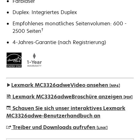
Farblaser
Duplex: Integriertes Duplex
Empfohlenes monatliches Seitenvolumen: 600 -
†
2500 Seiten
4-Jahres-Garantie (nach Registrierung)
Lexmark MC3326adweVideo ansehen
[MP4]
Lexmark MC3326adweBroschüre anzeigen
[PDF]
wird
Schauen Sie sich unser interaktives Lexmark
in
MC3326adwe-Benutzerhandbuch an
einer
Treiber und Downloads aufrufen
[LINK]
neuen
Registerkarte
wird