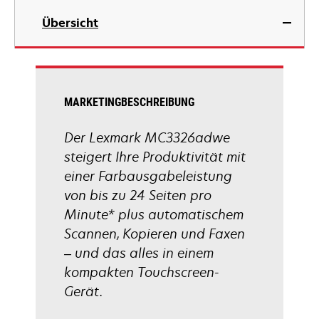
geöffnet
in
Übersicht
einer
neuen
Registerkarte
geöffnet
MARKETINGBESCHREIBUNG
Der Lexmark MC3326adwe
steigert Ihre Produktivität mit
einer Farbausgabeleistung
von bis zu 24 Seiten pro
Minute* plus automatischem
Scannen, Kopieren und Faxen
– und das alles in einem
kompakten Touchscreen-
Gerät.