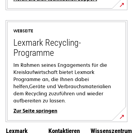
wird
in
einer
WEBSEITE
neuen
Registerkarte
Lexmark Recycling-
geöffnet
Programme
Im Rahmen seines Engagements für die
Kreislaufwirtschaft bietet Lexmark
Programme an, die Ihnen dabei
helfen,Geräte und Verbrauchsmaterialien
dem Recycling zuzuführen und wieder
aufbereiten zu lassen.
Zur Seite springen
Lexmark
Kontaktieren
Wissenszentrum