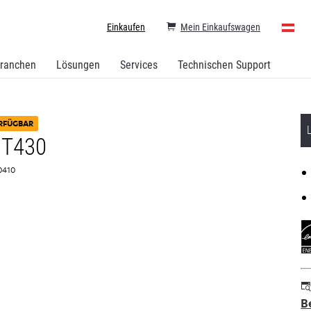
Einkaufen
Mein Einkaufswagen
ranchen
Lösungen
Services
Technischen Support
RFÜGBAR
 T430
H0410
B