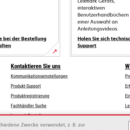
Lexmark Geräts,
interaktiven
Benutzerhandbüchern
einer Auswahl an
Anleitungsvideos.
e bei der Bestellung
Holen Sie sich technis
alten
Support
wird
in
Kontaktieren Sie uns
W
einer
Kommunikationseinstellungen
Pr
neuen
wird
wird
Registerkarte
Produkt-Support
Er
in
in
geöffnet
Produktregistrierung
Ei
einer
einer
Fachhändler Suche
Le
neuen
neuen
Registerkarte
Registerkarte
Lexmark Bestellungen
geöffnet
geöffnet
chiedene Zwecke verwendet, z. B. zur
Lexmark Distributoren