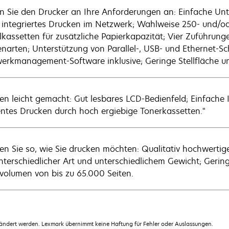
n Sie den Drucker an Ihre Anforderungen an: Einfache Unt
 integriertes Drucken im Netzwerk; Wahlweise 250- und/od
lkassetten für zusätzliche Papierkapazität; Vier Zuführun
narten; Unterstützung von Parallel-, USB- und Ethernet-Sch
erkmanagement-Software inklusive; Geringe Stellfläche u
en leicht gemacht: Gut lesbares LCD-Bedienfeld; Einfache I
ientes Drucken durch hoch ergiebige Tonerkassetten."
en Sie so, wie Sie drucken möchten: Qualitativ hochwerti
nterschiedlicher Art und unterschiedlichem Gewicht; Geri
volumen von bis zu 65.000 Seiten.
dert werden. Lexmark übernimmt keine Haftung für Fehler oder Auslassungen.