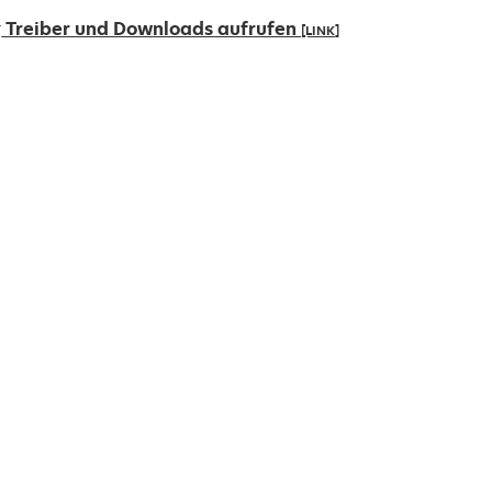
Treiber und Downloads aufrufen
[LINK]
ird
iner
euen
egisterkarte
eöffnet