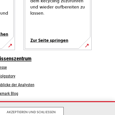
dem Recycling zuzuführen
und wieder aufbereiten zu
 und
lassen.
chen
Zur Seite springen
issenszentrum
esse
folgsstory
nblicke der Analysten
xmark Blog
AKZEPTIEREN UND SCHLIESSEN