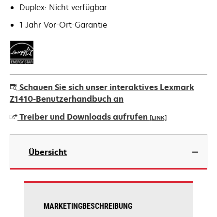
Duplex: Nicht verfügbar
1 Jahr Vor-Ort-Garantie
Schauen Sie sich unser interaktives Lexmark
Z1410-Benutzerhandbuch an
Treiber und Downloads aufrufen
[LINK]
wird
in
Übersicht
einer
neuen
Registerkarte
geöffnet
MARKETINGBESCHREIBUNG