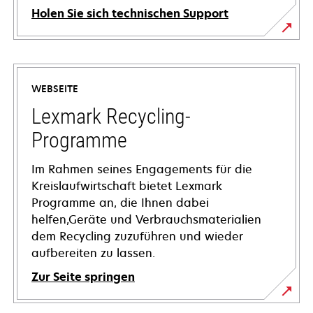
Holen Sie sich technischen Support
wird
in
einer
WEBSEITE
neuen
Registerkarte
Lexmark Recycling-
geöffnet
Programme
Im Rahmen seines Engagements für die
Kreislaufwirtschaft bietet Lexmark
Programme an, die Ihnen dabei
helfen,Geräte und Verbrauchsmaterialien
dem Recycling zuzuführen und wieder
aufbereiten zu lassen.
Zur Seite springen