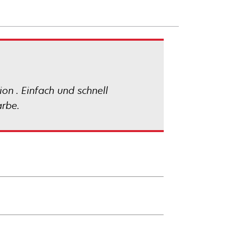
n . Einfach und schnell
arbe.
C