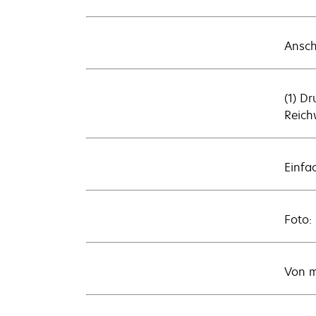
Ansch
(1) D
Reich
Einfa
Foto: 
Von m