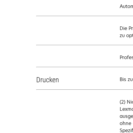
Autom
Die P
zu op
Profe
Drucken
Bis z
(2) N
Lexma
ausge
ohne 
Spezi