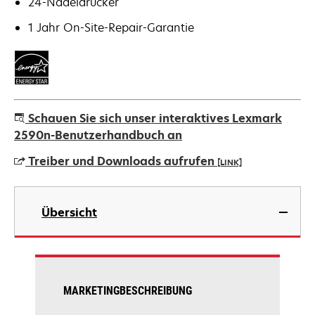
24-Nadeldrucker
1 Jahr On-Site-Repair-Garantie
Schauen Sie sich unser interaktives Lexmark
2590n-Benutzerhandbuch an
Treiber und Downloads aufrufen
[LINK]
wird
in
Übersicht
einer
neuen
Registerkarte
geöffnet
MARKETINGBESCHREIBUNG