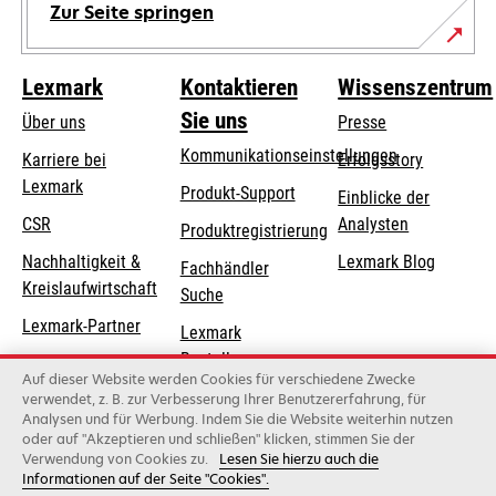
Zur Seite springen
Lexmark
Kontaktieren
Wissenszentrum
Sie uns
Über uns
Presse
Kommunikationseinstellungen
Karriere bei
Erfolgsstory
Lexmark
wird
wird
Produkt-Support
Einblicke der
in
in
CSR
Analysten
Produktregistrierung
einer
einer
Nachhaltigkeit &
Lexmark Blog
Fachhändler
neuen
neuen
Kreislaufwirtschaft
Suche
Registerkarte
Registerkarte
geöffnet
geöffnet
Lexmark-Partner
Lexmark
Bestellungen
Auf dieser Website werden Cookies für verschiedene Zwecke
Lexmark
verwendet, z. B. zur Verbesserung Ihrer Benutzererfahrung, für
Analysen und für Werbung. Indem Sie die Website weiterhin nutzen
Distributoren
oder auf "Akzeptieren und schließen" klicken, stimmen Sie der
Verwendung von Cookies zu.
Lesen Sie hierzu auch die
Informationen auf der Seite "Cookies".
Lexmark International, Inc., ein Unternehmen von Xerox