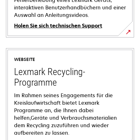
Fehlerbehebung eines Lexmark Geräts,
interaktiven Benutzerhandbüchern und einer
Auswahl an Anleitungsvideos.
Holen Sie sich technischen Support
wird
in
einer
WEBSEITE
neuen
Registerkarte
Lexmark Recycling-
geöffnet
Programme
Im Rahmen seines Engagements für die
Kreislaufwirtschaft bietet Lexmark
Programme an, die Ihnen dabei
helfen,Geräte und Verbrauchsmaterialien
dem Recycling zuzuführen und wieder
aufbereiten zu lassen.