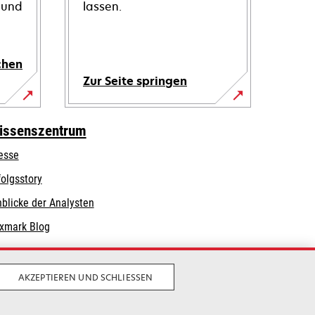
 und
lassen.
chen
Zur Seite springen
issenszentrum
esse
folgsstory
nblicke der Analysten
xmark Blog
AKZEPTIEREN UND SCHLIESSEN