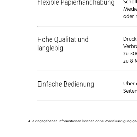
Flexible Papierhandhabung
Schal
Medie
oder 
Hohe Qualität und
Druck
Verbr
langlebig
zu 30
zu 8 
Einfache Bedienung
Über 
Seite
Alle angegebenen Informationen können ohne Vorankündigung geän