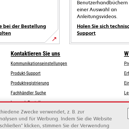
Benutzerhandbüchern
einer Auswahl an
Anleitungsvideos.
e bei der Bestellung
Holen Sie sich technis
alten
Support
wird
in
Kontaktieren Sie uns
W
einer
Kommunikationseinstellungen
Pr
neuen
wird
wird
Registerkarte
Produkt-Support
Er
in
in
geöffnet
Produktregistrierung
Ei
einer
einer
Fachhändler Suche
Le
neuen
neuen
Registerkarte
Registerkarte
Lexmark Bestellungen
geöffnet
geöffnet
chiedene Zwecke verwendet, z. B. zur
Lexmark Distributoren
Analysen und für Werbung. Indem Sie die Website
schließen" klicken, stimmen Sie der Verwendung