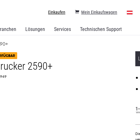
Einkaufen
Mein Einkaufswagen
ranchen
Lösungen
Services
Technischen Support
590+
RFÜGBAR
rucker 2590+
C2949
Di
ve