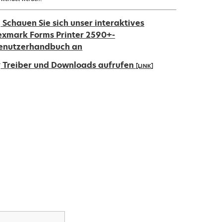
Schauen Sie sich unser interaktives
exmark Forms Printer 2590+-
enutzerhandbuch an
Treiber und Downloads aufrufen
[LINK]
ird
iner
euen
egisterkarte
eöffnet