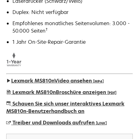
Laserdrucker (Schwarz/Weiß)
Duplex: Nicht verfügbar
Empfohlenes monatliches Seitenvolumen: 3.000 -
†
50.000 Seiten
1 Jahr On-Site-Repair-Garantie
Lexmark MS810nVideo ansehen
[MP4]
Lexmark MS810nBroschüre anzeigen
[PDF]
wird
Schauen Sie sich unser interaktives Lexmark
in
MS810n-Benutzerhandbuch an
einer
Treiber und Downloads aufrufen
[LINK]
neuen
Registerkarte
wird