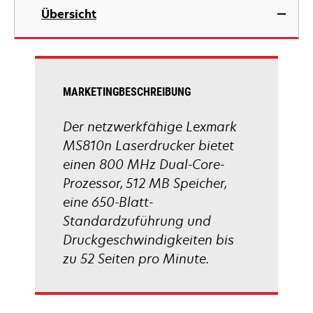
geöffnet
in
Übersicht
einer
neuen
Registerkarte
geöffnet
MARKETINGBESCHREIBUNG
Der netzwerkfähige Lexmark
MS810n Laserdrucker bietet
einen 800 MHz Dual-Core-
Prozessor, 512 MB Speicher,
eine 650-Blatt-
Standardzuführung und
Druckgeschwindigkeiten bis
zu 52 Seiten pro Minute.