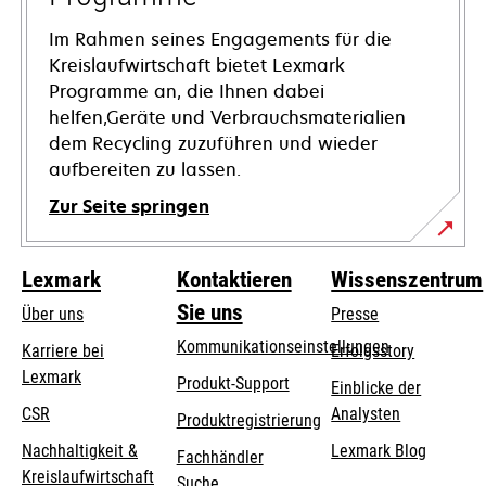
Im Rahmen seines Engagements für die
Kreislaufwirtschaft bietet Lexmark
Programme an, die Ihnen dabei
helfen,Geräte und Verbrauchsmaterialien
dem Recycling zuzuführen und wieder
aufbereiten zu lassen.
Zur Seite springen
Lexmark
Kontaktieren
Wissenszentrum
Sie uns
Über uns
Presse
Kommunikationseinstellungen
Karriere bei
Erfolgsstory
Lexmark
wird
wird
Produkt-Support
Einblicke der
in
in
CSR
Analysten
Produktregistrierung
einer
einer
Nachhaltigkeit &
Lexmark Blog
Fachhändler
neuen
neuen
Kreislaufwirtschaft
Suche