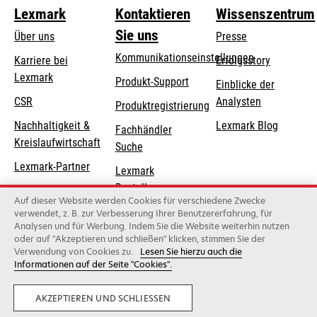
Lexmark
Kontaktieren
Wissenszentrum
Sie uns
Über uns
Presse
Kommunikationseinstellungen
Karriere bei
Erfolgsstory
Lexmark
wird
wird
Produkt-Support
Einblicke der
in
in
CSR
Analysten
Produktregistrierung
einer
einer
Nachhaltigkeit &
Lexmark Blog
Fachhändler
neuen
neuen
Kreislaufwirtschaft
Suche
Registerkarte
Registerkarte
geöffnet
geöffnet
Lexmark-Partner
Lexmark
Bestellungen
Auf dieser Website werden Cookies für verschiedene Zwecke
Lexmark
verwendet, z. B. zur Verbesserung Ihrer Benutzererfahrung, für
Analysen und für Werbung. Indem Sie die Website weiterhin nutzen
Distributoren
oder auf "Akzeptieren und schließen" klicken, stimmen Sie der
Verwendung von Cookies zu.
Lesen Sie hierzu auch die
Informationen auf der Seite "Cookies".
Lexmark International, Inc., ein Unternehmen von Xerox
©2026 Alle Rechte vorbehalten.
Privatsphäre
Geschäftsbedingungen
AKZEPTIEREN UND SCHLIESSEN