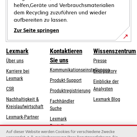
helfen,Geräte und Verbrauchsmaterialien
dem Recycling zuzuführen und wieder
aufbereiten zu lassen.
Zur Seite springen
Lexmark
Kontaktieren
Wissenszentrum
Sie uns
Über uns
Presse
Kommunikationseinstellungen
Karriere bei
Erfolgsstory
Lexmark
wird
wird
Produkt-Support
Einblicke der
in
in
CSR
Analysten
Produktregistrierung
einer
einer
Nachhaltigkeit &
Lexmark Blog
Fachhändler
neuen
neuen
Kreislaufwirtschaft
Suche
Registerkarte
Registerkarte
geöffnet
geöffnet
Lexmark-Partner
Lexmark
Bestellungen
Auf dieser Website werden Cookies für verschiedene Zwecke
Lexmark