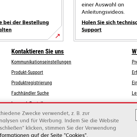
einer Auswahl an
Anleitungsvideos.
e bei der Bestellung
Holen Sie sich technis
alten
Support
wird
in
Kontaktieren Sie uns
W
einer
Kommunikationseinstellungen
Pr
neuen
wird
wird
Registerkarte
Produkt-Support
Er
in
in
geöffnet
Produktregistrierung
Ei
einer
einer
Fachhändler Suche
Le
neuen
neuen
Registerkarte
Registerkarte
Lexmark Bestellungen
geöffnet
geöffnet
chiedene Zwecke verwendet, z. B. zur
Lexmark Distributoren
Analysen und für Werbung. Indem Sie die Website
schließen" klicken, stimmen Sie der Verwendung
on Xerox
nformationen auf der Seite "Cookies".