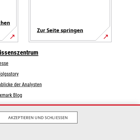
chen
Zur Seite springen
issenszentrum
esse
folgsstory
nblicke der Analysten
xmark Blog
AKZEPTIEREN UND SCHLIESSEN
Privatsphäre
Geschäftsbedingungen