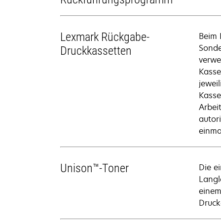
Lexmark Rückgabe-
Beim 
Sonde
Druckkassetten
verwe
Kasse
jewei
Kasse
Arbei
autor
einma
Unison™-Toner
Die e
Langl
einem
Druck