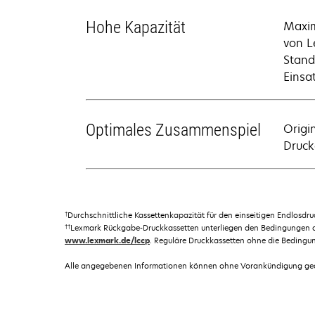
Hohe Kapazität
Maxim
von L
Stand
Einsa
Optimales Zusammenspiel
Origi
Drucke
†
Durchschnittliche Kassettenkapazität für den einseitigen Endlosd
††
Lexmark Rückgabe-Druckkassetten unterliegen den Bedingungen
www.lexmark.de/lccp
. Reguläre Druckkassetten ohne die Bedingu
Alle angegebenen Informationen können ohne Vorankündigung geän