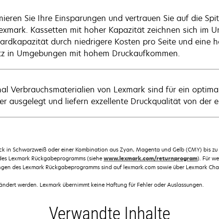
ieren Sie Ihre Einsparungen und vertrauen Sie auf die Spi
exmark. Kassetten mit hoher Kapazität zeichnen sich im U
ardkapazität durch niedrigere Kosten pro Seite und eine hö
tz in Umgebungen mit hohem Druckaufkommen.
nal Verbrauchsmaterialien von Lexmark sind für ein opti
r ausgelegt und liefern exzellente Druckqualität von der er
ruck in Schwarzweiß oder einer Kombination aus Zyan, Magenta und Gelb (CMY) bis z
 des Lexmark Rückgabeprogramms (siehe
www.lexmark.com/returnprogram
). Für 
ngen des Lexmark Rückgabeprogramms sind auf lexmark.com sowie über Lexmark Chann
dert werden. Lexmark übernimmt keine Haftung für Fehler oder Auslassungen.
Verwandte Inhalte