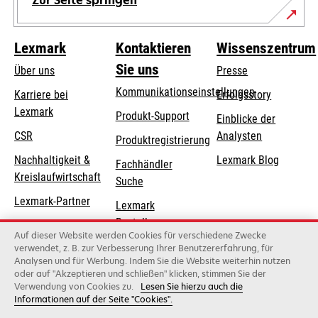
Zur Seite springen
Lexmark
Kontaktieren
Wissenszentrum
Sie uns
Über uns
Presse
Kommunikationseinstellungen
Karriere bei
Erfolgsstory
Lexmark
wird
wird
Produkt-Support
Einblicke der
in
in
CSR
Analysten
Produktregistrierung
einer
einer
Nachhaltigkeit &
Lexmark Blog
Fachhändler
neuen
neuen
Kreislaufwirtschaft
Suche
Registerkarte
Registerkarte
geöffnet
geöffnet
Lexmark-Partner
Lexmark
Bestellungen
Auf dieser Website werden Cookies für verschiedene Zwecke
Lexmark
verwendet, z. B. zur Verbesserung Ihrer Benutzererfahrung, für
Analysen und für Werbung. Indem Sie die Website weiterhin nutzen
Distributoren
oder auf "Akzeptieren und schließen" klicken, stimmen Sie der
Verwendung von Cookies zu.
Lesen Sie hierzu auch die
Informationen auf der Seite "Cookies".
Lexmark International, Inc., ein Unternehmen von Xerox