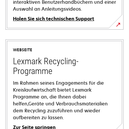
interaktiven Benutzerhandbüchern und einer
Auswahl an Anleitungsvideos.
Holen Sie sich technischen Support
wird
in
einer
WEBSEITE
neuen
Registerkarte
Lexmark Recycling-
geöffnet
Programme
Im Rahmen seines Engagements für die
Kreislaufwirtschaft bietet Lexmark
Programme an, die Ihnen dabei
helfen,Geräte und Verbrauchsmaterialien
dem Recycling zuzuführen und wieder
aufbereiten zu lassen.
Zur Seite springen