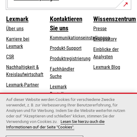
Lexmark
Kontaktieren
Wissenszentrum
Sie uns
Über uns
Presse
Kommunikationseinstellungen
Karriere bei
Erfolgsstory
Lexmark
wird
wird
Produkt-Support
Einblicke der
in
in
CSR
Analysten
Produktregistrierung
einer
einer
Nachhaltigkeit &
Lexmark Blog
Fachhändler
neuen
neuen
Kreislaufwirtschaft
Suche
Registerkarte
Registerkarte
geöffnet
geöffnet
Lexmark-Partner
Lexmark
Bestellungen
Auf dieser Website werden Cookies für verschiedene Zwecke
Lexmark
verwendet, z. B. zur Verbesserung Ihrer Benutzererfahrung, für
Analysen und für Werbung. Indem Sie die Website weiterhin nutzen
Distributoren
oder auf "Akzeptieren und schließen" klicken, stimmen Sie der
Verwendung von Cookies zu.
Lesen Sie hierzu auch die
Informationen auf der Seite "Cookies".
Lexmark International, Inc., ein Unternehmen von Xerox
©2026 Alle Rechte vorbehalten.