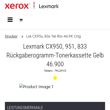
Startseite
Drucker
Lxk CX95x, 83x Yel Rtn 46.9K Crtg
Lexmark CX950, 951, 833
Rückgaberogramm-Tonerkassette Gelb
46.900
Teilenr.: 79L2HY0
LEISTUNGSMERKMALE