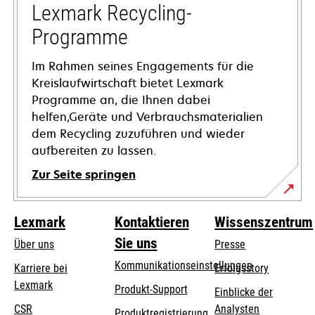
Registerkarte
Lexmark Recycling-
geöffnet
Programme
Im Rahmen seines Engagements für die
Kreislaufwirtschaft bietet Lexmark
Programme an, die Ihnen dabei
helfen,Geräte und Verbrauchsmaterialien
dem Recycling zuzuführen und wieder
aufbereiten zu lassen.
Zur Seite springen
Lexmark
Kontaktieren
Wissenszentrum
Sie uns
Über uns
Presse
Kommunikationseinstellungen
Karriere bei
Erfolgsstory
Lexmark
wird
wird
Produkt-Support
Einblicke der
in
in
CSR
Analysten
Produktregistrierung