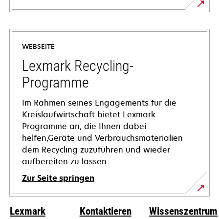
wird
in
einer
WEBSEITE
neuen
Registerkarte
Lexmark Recycling-
geöffnet
Programme
Im Rahmen seines Engagements für die
Kreislaufwirtschaft bietet Lexmark
Programme an, die Ihnen dabei
helfen,Geräte und Verbrauchsmaterialien
dem Recycling zuzuführen und wieder
aufbereiten zu lassen.
Zur Seite springen
Lexmark
Kontaktieren
Wissenszentrum