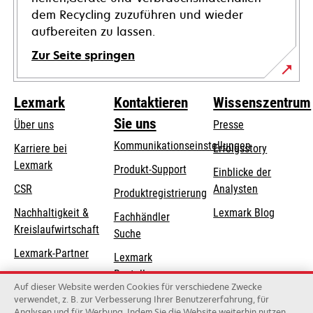
dem Recycling zuzuführen und wieder
aufbereiten zu lassen.
Zur Seite springen
Lexmark
Kontaktieren
Wissenszentrum
Sie uns
Über uns
Presse
Kommunikationseinstellungen
Karriere bei
Erfolgsstory
Lexmark
wird
wird
Produkt-Support
Einblicke der
in
in
CSR
Analysten
Produktregistrierung
einer
einer
Nachhaltigkeit &
Lexmark Blog
Fachhändler
neuen
neuen
Kreislaufwirtschaft
Suche
Registerkarte
Registerkarte
geöffnet
geöffnet
Lexmark-Partner
Lexmark
Bestellungen
Auf dieser Website werden Cookies für verschiedene Zwecke
Lexmark
verwendet, z. B. zur Verbesserung Ihrer Benutzererfahrung, für
Analysen und für Werbung. Indem Sie die Website weiterhin nutzen