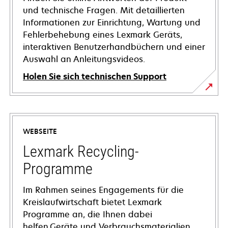
und technische Fragen. Mit detaillierten
Informationen zur Einrichtung, Wartung und
Fehlerbehebung eines Lexmark Geräts,
interaktiven Benutzerhandbüchern und einer
Auswahl an Anleitungsvideos.
Holen Sie sich technischen Support
wird
in
einer
WEBSEITE
neuen
Registerkarte
Lexmark Recycling-
geöffnet
Programme
Im Rahmen seines Engagements für die
Kreislaufwirtschaft bietet Lexmark
Programme an, die Ihnen dabei
helfen,Geräte und Verbrauchsmaterialien