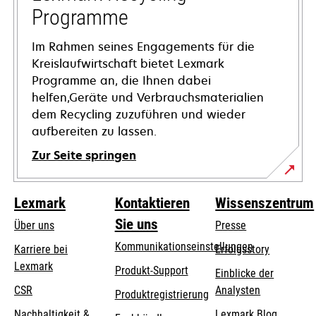
geöffnet
Programme
Im Rahmen seines Engagements für die
Kreislaufwirtschaft bietet Lexmark
Programme an, die Ihnen dabei
helfen,Geräte und Verbrauchsmaterialien
dem Recycling zuzuführen und wieder
aufbereiten zu lassen.
Zur Seite springen
Lexmark
Kontaktieren
Wissenszentrum
Sie uns
Über uns
Presse
Kommunikationseinstellungen
Karriere bei
Erfolgsstory
Lexmark
wird
wird
Produkt-Support
Einblicke der
in
in
CSR
Analysten
Produktregistrierung
einer
einer
Nachhaltigkeit &
Lexmark Blog