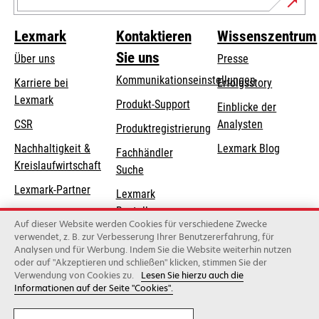
Lexmark
Kontaktieren
Wissenszentrum
Sie uns
Über uns
Presse
Kommunikationseinstellungen
Karriere bei
Erfolgsstory
Lexmark
wird
wird
Produkt-Support
Einblicke der
in
in
CSR
Analysten
Produktregistrierung
einer
einer
Nachhaltigkeit &
Lexmark Blog
Fachhändler
neuen
neuen
Kreislaufwirtschaft
Suche
Registerkarte
Registerkarte
geöffnet
geöffnet
Lexmark-Partner
Lexmark
Bestellungen
Auf dieser Website werden Cookies für verschiedene Zwecke
Lexmark
verwendet, z. B. zur Verbesserung Ihrer Benutzererfahrung, für
Analysen und für Werbung. Indem Sie die Website weiterhin nutzen
Distributoren
oder auf "Akzeptieren und schließen" klicken, stimmen Sie der
Verwendung von Cookies zu.
Lesen Sie hierzu auch die
Informationen auf der Seite "Cookies".
Lexmark International, Inc., ein Unternehmen von Xerox
©2026 Alle Rechte vorbehalten.