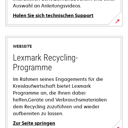
Auswahl an Anleitungsvideos.
Holen Sie sich technischen Support
wird
in
einer
WEBSEITE
neuen
Registerkarte
Lexmark Recycling-
geöffnet
Programme
Im Rahmen seines Engagements für die
Kreislaufwirtschaft bietet Lexmark
Programme an, die Ihnen dabei
helfen,Geräte und Verbrauchsmaterialien
dem Recycling zuzuführen und wieder
aufbereiten zu lassen.
Zur Seite springen