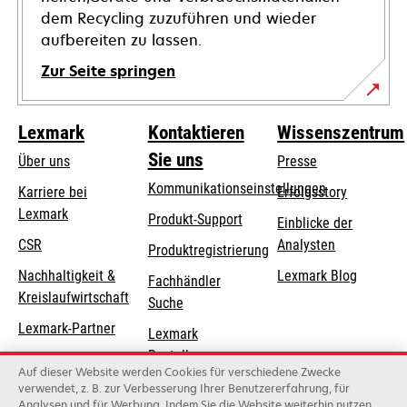
dem Recycling zuzuführen und wieder
aufbereiten zu lassen.
Zur Seite springen
Lexmark
Kontaktieren
Wissenszentrum
Sie uns
Über uns
Presse
Kommunikationseinstellungen
Karriere bei
Erfolgsstory
Lexmark
wird
wird
Produkt-Support
Einblicke der
in
in
CSR
Analysten
Produktregistrierung
einer
einer
Nachhaltigkeit &
Lexmark Blog
Fachhändler
neuen
neuen
Kreislaufwirtschaft
Suche
Registerkarte
Registerkarte
geöffnet
geöffnet
Lexmark-Partner
Lexmark
Bestellungen
Auf dieser Website werden Cookies für verschiedene Zwecke
Lexmark
verwendet, z. B. zur Verbesserung Ihrer Benutzererfahrung, für
Analysen und für Werbung. Indem Sie die Website weiterhin nutzen