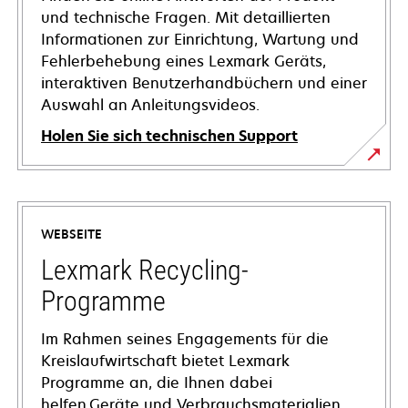
und technische Fragen. Mit detaillierten
Informationen zur Einrichtung, Wartung und
Fehlerbehebung eines Lexmark Geräts,
interaktiven Benutzerhandbüchern und einer
Auswahl an Anleitungsvideos.
Holen Sie sich technischen Support
wird
in
einer
WEBSEITE
neuen
Registerkarte
Lexmark Recycling-
geöffnet
Programme
Im Rahmen seines Engagements für die
Kreislaufwirtschaft bietet Lexmark
Programme an, die Ihnen dabei
helfen,Geräte und Verbrauchsmaterialien