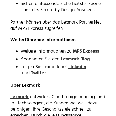
Sicher: umfassende Sicherheitsfunktionen
dank des Secure-by-Design-Ansatzes.
Partner können über das Lexmark PartnerNet
auf MPS Express zugreifen.
Weiterführende Informationen
:
Weitere Informationen zu
MPS Express
Abonnieren Sie den
Lexmark Blog
Folgen Sie Lexmark auf
LinkedIn
wird
wird
und
Twitter
in
in
einer
einer
Über Lexmark
neuen
neuen
Lexmark
entwickelt Cloud-fähige Imaging- und
Registerkarte
Registerkarte
IoT-Technologien, die Kunden weltweit dazu
geöffnet
geöffnet
befähigen, ihre Geschäftsziele schnell zu
erreichen. Durch die leistungsstarke