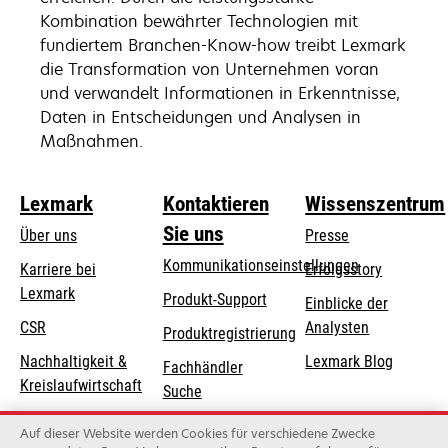
Kombination bewährter Technologien mit
fundiertem Branchen-Know-how treibt Lexmark
die Transformation von Unternehmen voran
und verwandelt Informationen in Erkenntnisse,
Daten in Entscheidungen und Analysen in
Maßnahmen.
Lexmark
Kontaktieren
Wissenszentrum
Sie uns
Über uns
Presse
Kommunikationseinstellungen
Karriere bei
Erfolgsstory
Lexmark
wird
wird
Produkt-Support
Einblicke der
in
in
CSR
Analysten
Produktregistrierung
einer
einer
Nachhaltigkeit &
Lexmark Blog
Fachhändler
neuen
neuen
Kreislaufwirtschaft
Suche
Registerkarte
Registerkarte
geöffnet
geöffnet
Lexmark-Partner
Lexmark
Auf dieser Website werden Cookies für verschiedene Zwecke