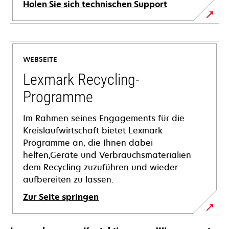
Holen Sie sich technischen Support
wird
in
einer
WEBSEITE
neuen
Registerkarte
Lexmark Recycling-
geöffnet
Programme
Im Rahmen seines Engagements für die
Kreislaufwirtschaft bietet Lexmark
Programme an, die Ihnen dabei
helfen,Geräte und Verbrauchsmaterialien
dem Recycling zuzuführen und wieder
aufbereiten zu lassen.
Zur Seite springen