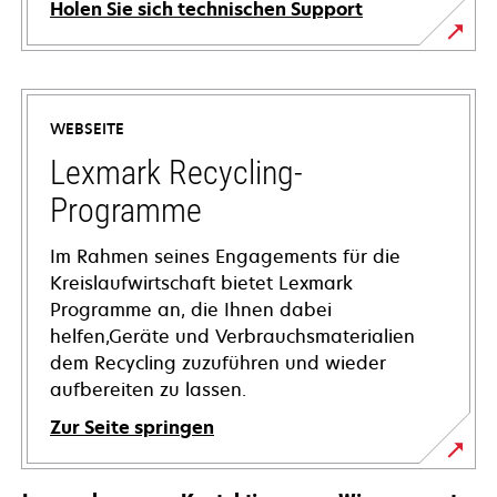
Holen Sie sich technischen Support
wird
in
einer
WEBSEITE
neuen
Registerkarte
Lexmark Recycling-
geöffnet
Programme
Im Rahmen seines Engagements für die
Kreislaufwirtschaft bietet Lexmark
Programme an, die Ihnen dabei
helfen,Geräte und Verbrauchsmaterialien
dem Recycling zuzuführen und wieder
aufbereiten zu lassen.
Zur Seite springen