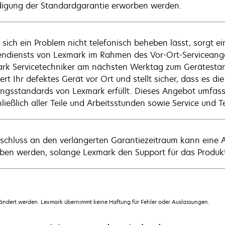
igung der Standardgarantie erworben werden.
sich ein Problem nicht telefonisch beheben lässt, sorgt ei
ndiensts von Lexmark im Rahmen des Vor-Ort-Serviceangebo
rk Servicetechniker am nächsten Werktag zum Gerätestand
ert Ihr defektes Gerät vor Ort und stellt sicher, dass es di
ungsstandards von Lexmark erfüllt. Dieses Angebot umfass
ließlich aller Teile und Arbeitsstunden sowie Service und T
schluss an den verlängerten Garantiezeitraum kann eine An
ben werden, solange Lexmark den Support für das Produkt 
dert werden. Lexmark übernimmt keine Haftung für Fehler oder Auslassungen.