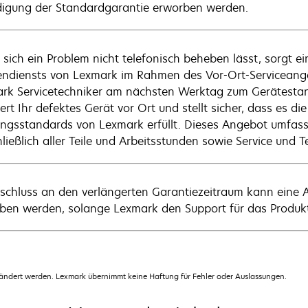
igung der Standardgarantie erworben werden.
sich ein Problem nicht telefonisch beheben lässt, sorgt ei
ndiensts von Lexmark im Rahmen des Vor-Ort-Serviceangebo
rk Servicetechniker am nächsten Werktag zum Gerätestand
ert Ihr defektes Gerät vor Ort und stellt sicher, dass es di
ungsstandards von Lexmark erfüllt. Dieses Angebot umfass
ließlich aller Teile und Arbeitsstunden sowie Service und T
schluss an den verlängerten Garantiezeitraum kann eine An
ben werden, solange Lexmark den Support für das Produkt 
dert werden. Lexmark übernimmt keine Haftung für Fehler oder Auslassungen.