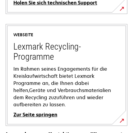
Holen Sie sich technischen Support
wird
in
einer
WEBSEITE
neuen
Registerkarte
Lexmark Recycling-
geöffnet
Programme
Im Rahmen seines Engagements für die
Kreislaufwirtschaft bietet Lexmark
Programme an, die Ihnen dabei
helfen,Geräte und Verbrauchsmaterialien
dem Recycling zuzuführen und wieder
aufbereiten zu lassen.
Zur Seite springen