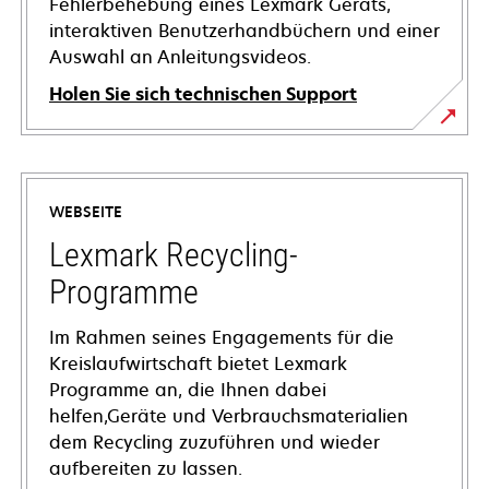
Fehlerbehebung eines Lexmark Geräts,
interaktiven Benutzerhandbüchern und einer
Auswahl an Anleitungsvideos.
Holen Sie sich technischen Support
wird
in
einer
WEBSEITE
neuen
Registerkarte
Lexmark Recycling-
geöffnet
Programme
Im Rahmen seines Engagements für die
Kreislaufwirtschaft bietet Lexmark
Programme an, die Ihnen dabei
helfen,Geräte und Verbrauchsmaterialien
dem Recycling zuzuführen und wieder
aufbereiten zu lassen.