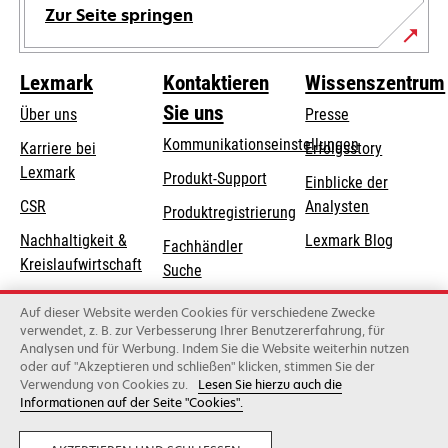
Zur Seite springen
Lexmark
Kontaktieren
Wissenszentrum
Sie uns
Über uns
Presse
Kommunikationseinstellungen
Karriere bei
Erfolgsstory
Lexmark
wird
wird
Produkt-Support
Einblicke der
in
in
CSR
Analysten
Produktregistrierung
einer
einer
Nachhaltigkeit &
Lexmark Blog
Fachhändler
neuen
neuen
Kreislaufwirtschaft
Suche
Registerkarte
Registerkarte
geöffnet
geöffnet
Lexmark-Partner
Lexmark
Auf dieser Website werden Cookies für verschiedene Zwecke
Distributoren
verwendet, z. B. zur Verbesserung Ihrer Benutzererfahrung, für
Analysen und für Werbung. Indem Sie die Website weiterhin nutzen
oder auf "Akzeptieren und schließen" klicken, stimmen Sie der
Verwendung von Cookies zu.
Lesen Sie hierzu auch die
Lexmark International, Inc., ein Unternehmen von Xerox
Informationen auf der Seite "Cookies".
©2026 Alle Rechte vorbehalten..