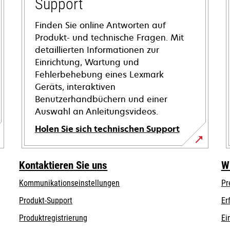
Support
Finden Sie online Antworten auf
Produkt- und technische Fragen. Mit
detaillierten Informationen zur
Einrichtung, Wartung und
Fehlerbehebung eines Lexmark
Geräts, interaktiven
Benutzerhandbüchern und einer
Auswahl an Anleitungsvideos.
Holen Sie sich technischen Support
wird
in
Kontaktieren Sie uns
W
einer
Kommunikationseinstellungen
Pr
neuen
wird
Registerkarte
wird
Produkt-Support
Er
in
geöffnet
in
Produktregistrierung
Ei
einer
einer