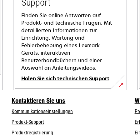
Support
Finden Sie online Antworten auf
Produkt- und technische Fragen. Mit
detaillierten Informationen zur
Einrichtung, Wartung und
Fehlerbehebung eines Lexmark
Geräts, interaktiven
Benutzerhandbüchern und einer
Auswahl an Anleitungsvideos.
Holen Sie sich technischen Support
wird
in
Kontaktieren Sie uns
W
einer
Kommunikationseinstellungen
Pr
neuen
wird
Registerkarte
wird
Produkt-Support
Er
in
geöffnet
in
Produktregistrierung
Ei
einer
einer