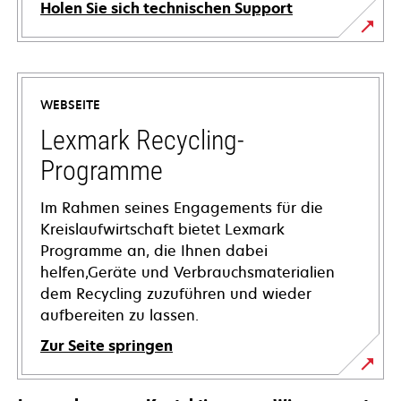
Holen Sie sich technischen Support
wird
in
einer
WEBSEITE
neuen
Registerkarte
Lexmark Recycling-
geöffnet
Programme
Im Rahmen seines Engagements für die
Kreislaufwirtschaft bietet Lexmark
Programme an, die Ihnen dabei
helfen,Geräte und Verbrauchsmaterialien
dem Recycling zuzuführen und wieder
aufbereiten zu lassen.
Zur Seite springen