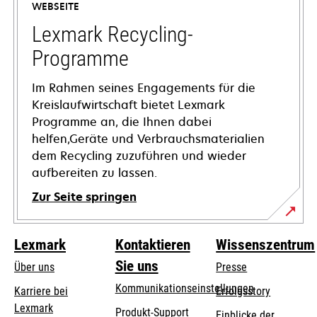
WEBSEITE
neuen
Registerkarte
Lexmark Recycling-
geöffnet
Programme
Im Rahmen seines Engagements für die
Kreislaufwirtschaft bietet Lexmark
Programme an, die Ihnen dabei
helfen,Geräte und Verbrauchsmaterialien
dem Recycling zuzuführen und wieder
aufbereiten zu lassen.
Zur Seite springen
Lexmark
Kontaktieren
Wissenszentrum
Sie uns
Über uns
Presse
Kommunikationseinstellungen
Karriere bei
Erfolgsstory
Lexmark
wird
wird
Produkt-Support
Einblicke der