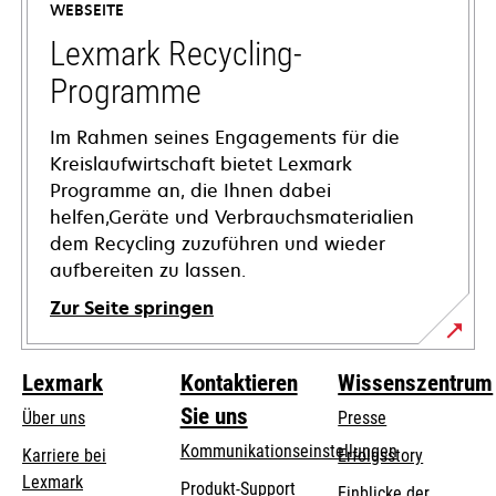
WEBSEITE
neuen
Registerkarte
Lexmark Recycling-
geöffnet
Programme
Im Rahmen seines Engagements für die
Kreislaufwirtschaft bietet Lexmark
Programme an, die Ihnen dabei
helfen,Geräte und Verbrauchsmaterialien
dem Recycling zuzuführen und wieder
aufbereiten zu lassen.
Zur Seite springen
Lexmark
Kontaktieren
Wissenszentrum
Sie uns
Über uns
Presse
Kommunikationseinstellungen
Karriere bei
Erfolgsstory
Lexmark
wird
wird
Produkt-Support
Einblicke der