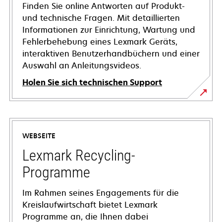
Finden Sie online Antworten auf Produkt-
und technische Fragen. Mit detaillierten
Informationen zur Einrichtung, Wartung und
Fehlerbehebung eines Lexmark Geräts,
interaktiven Benutzerhandbüchern und einer
Auswahl an Anleitungsvideos.
Holen Sie sich technischen Support
wird
in
einer
WEBSEITE
neuen
Registerkarte
Lexmark Recycling-
geöffnet
Programme
Im Rahmen seines Engagements für die
Kreislaufwirtschaft bietet Lexmark
Programme an, die Ihnen dabei