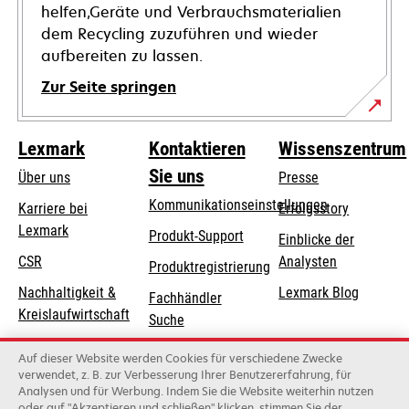
helfen,Geräte und Verbrauchsmaterialien
dem Recycling zuzuführen und wieder
aufbereiten zu lassen.
Zur Seite springen
Lexmark
Kontaktieren
Wissenszentrum
Sie uns
Über uns
Presse
Kommunikationseinstellungen
Karriere bei
Erfolgsstory
Lexmark
wird
wird
Produkt-Support
Einblicke der
in
in
CSR
Analysten
Produktregistrierung
einer
einer
Nachhaltigkeit &
Lexmark Blog
Fachhändler
neuen
neuen
Kreislaufwirtschaft
Suche
Registerkarte
Registerkarte
geöffnet
geöffnet
Lexmark-Partner
Lexmark
Auf dieser Website werden Cookies für verschiedene Zwecke
Distributoren
verwendet, z. B. zur Verbesserung Ihrer Benutzererfahrung, für
Analysen und für Werbung. Indem Sie die Website weiterhin nutzen
oder auf "Akzeptieren und schließen" klicken, stimmen Sie der