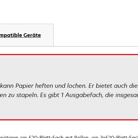
mpatible Geräte
kann Papier heften und lochen. Er bietet auch di
n zu stapeln. Es gibt 1 Ausgabefach, die insgesa
enötigen ein 520-Blatt-Fach mit Rollen, ein 3x520-Blatt-Fa