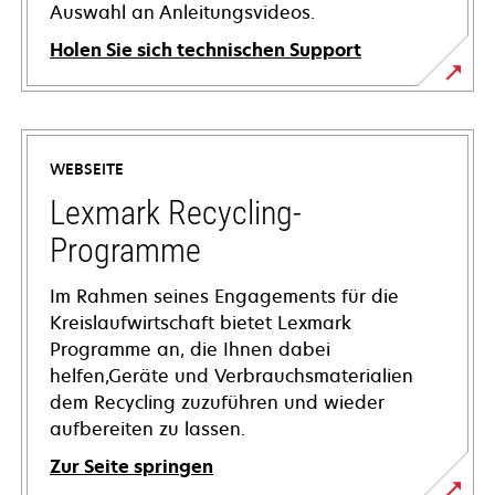
Auswahl an Anleitungsvideos.
Holen Sie sich technischen Support
wird
in
einer
WEBSEITE
neuen
Registerkarte
Lexmark Recycling-
geöffnet
Programme
Im Rahmen seines Engagements für die
Kreislaufwirtschaft bietet Lexmark
Programme an, die Ihnen dabei
helfen,Geräte und Verbrauchsmaterialien
dem Recycling zuzuführen und wieder
aufbereiten zu lassen.
Zur Seite springen