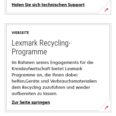
Holen Sie sich technischen Support
wird
in
einer
WEBSEITE
neuen
Registerkarte
Lexmark Recycling-
geöffnet
Programme
Im Rahmen seines Engagements für die
Kreislaufwirtschaft bietet Lexmark
Programme an, die Ihnen dabei
helfen,Geräte und Verbrauchsmaterialien
dem Recycling zuzuführen und wieder
aufbereiten zu lassen.
Zur Seite springen