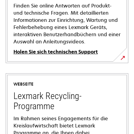
Finden Sie online Antworten auf Produkt-
und technische Fragen. Mit detaillierten
Informationen zur Einrichtung, Wartung und
Fehlerbehebung eines Lexmark Geräts,
interaktiven Benutzerhandbüchern und einer
Auswahl an Anleitungsvideos.
Holen Sie sich technischen Support
wird
in
einer
WEBSEITE
neuen
Registerkarte
Lexmark Recycling-
geöffnet
Programme
Im Rahmen seines Engagements für die
Kreislaufwirtschaft bietet Lexmark
Programme an, die Ihnen dabei