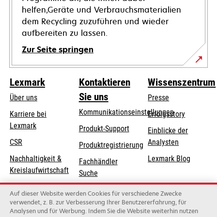
helfen,Geräte und Verbrauchsmaterialien
dem Recycling zuzuführen und wieder
aufbereiten zu lassen.
Zur Seite springen
Lexmark
Kontaktieren
Wissenszentrum
Sie uns
Über uns
Presse
Kommunikationseinstellungen
Karriere bei
Erfolgsstory
Lexmark
wird
wird
Produkt-Support
Einblicke der
in
in
CSR
Analysten
Produktregistrierung
einer
einer
Nachhaltigkeit &
Lexmark Blog
Fachhändler
neuen
neuen
Kreislaufwirtschaft
Suche
Registerkarte
Registerkarte
geöffnet
geöffnet
Lexmark-Partner
Lexmark
Auf dieser Website werden Cookies für verschiedene Zwecke
Distributoren
verwendet, z. B. zur Verbesserung Ihrer Benutzererfahrung, für
Analysen und für Werbung. Indem Sie die Website weiterhin nutzen