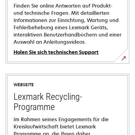
Finden Sie online Antworten auf Produkt-
und technische Fragen. Mit detaillierten
Informationen zur Einrichtung, Wartung und
Fehlerbehebung eines Lexmark Geräts,
interaktiven Benutzerhandbüchern und einer
Auswahl an Anleitungsvideos.
Holen Sie sich technischen Support
wird
in
einer
WEBSEITE
neuen
Registerkarte
Lexmark Recycling-
geöffnet
Programme
Im Rahmen seines Engagements für die
Kreislaufwirtschaft bietet Lexmark
Programme an, die Ihnen dabei