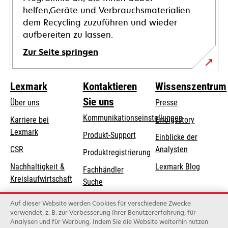
helfen,Geräte und Verbrauchsmaterialien
dem Recycling zuzuführen und wieder
aufbereiten zu lassen.
Zur Seite springen
Lexmark
Kontaktieren
Wissenszentrum
Sie uns
Über uns
Presse
Kommunikationseinstellungen
Karriere bei
Erfolgsstory
Lexmark
wird
wird
Produkt-Support
Einblicke der
in
in
CSR
Analysten
Produktregistrierung
einer
einer
Nachhaltigkeit &
Lexmark Blog
Fachhändler
neuen
neuen
Kreislaufwirtschaft
Suche
Registerkarte
Registerkarte
geöffnet
geöffnet
Lexmark-Partner
Lexmark
Auf dieser Website werden Cookies für verschiedene Zwecke
Distributoren
verwendet, z. B. zur Verbesserung Ihrer Benutzererfahrung, für
Analysen und für Werbung. Indem Sie die Website weiterhin nutzen