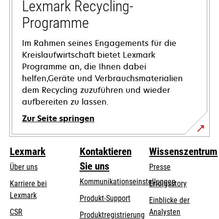
Registerkarte
Lexmark Recycling-
geöffnet
Programme
Im Rahmen seines Engagements für die
Kreislaufwirtschaft bietet Lexmark
Programme an, die Ihnen dabei
helfen,Geräte und Verbrauchsmaterialien
dem Recycling zuzuführen und wieder
aufbereiten zu lassen.
Zur Seite springen
Lexmark
Kontaktieren
Wissenszentrum
Sie uns
Über uns
Presse
Kommunikationseinstellungen
Karriere bei
Erfolgsstory
Lexmark
wird
wird
Produkt-Support
Einblicke der
in
in
CSR
Analysten
Produktregistrierung