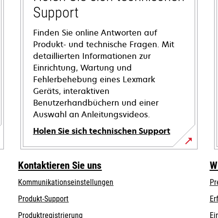
Support
Finden Sie online Antworten auf
Produkt- und technische Fragen. Mit
detaillierten Informationen zur
Einrichtung, Wartung und
Fehlerbehebung eines Lexmark
Geräts, interaktiven
Benutzerhandbüchern und einer
Auswahl an Anleitungsvideos.
Holen Sie sich technischen Support
wird
in
Kontaktieren Sie uns
W
einer
Kommunikationseinstellungen
Pr
neuen
wird
Registerkarte
wird
Produkt-Support
Er
in
geöffnet
in
Produktregistrierung
Ei