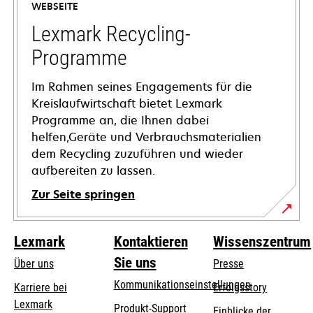
WEBSEITE
neuen
Registerkarte
Lexmark Recycling-
geöffnet
Programme
Im Rahmen seines Engagements für die
Kreislaufwirtschaft bietet Lexmark
Programme an, die Ihnen dabei
helfen,Geräte und Verbrauchsmaterialien
dem Recycling zuzuführen und wieder
aufbereiten zu lassen.
Zur Seite springen
Lexmark
Kontaktieren
Wissenszentrum
Sie uns
Über uns
Presse
Kommunikationseinstellungen
Karriere bei
Erfolgsstory
Lexmark
wird
wird
Produkt-Support
Einblicke der