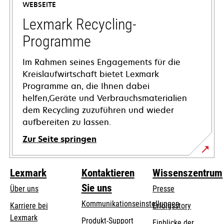
WEBSEITE
neuen
Registerkarte
Lexmark Recycling-
geöffnet
Programme
Im Rahmen seines Engagements für die
Kreislaufwirtschaft bietet Lexmark
Programme an, die Ihnen dabei
helfen,Geräte und Verbrauchsmaterialien
dem Recycling zuzuführen und wieder
aufbereiten zu lassen.
Zur Seite springen
Lexmark
Kontaktieren
Wissenszentrum
Sie uns
Über uns
Presse
Kommunikationseinstellungen
Karriere bei
Erfolgsstory
Lexmark
wird
wird
Produkt-Support
Einblicke der