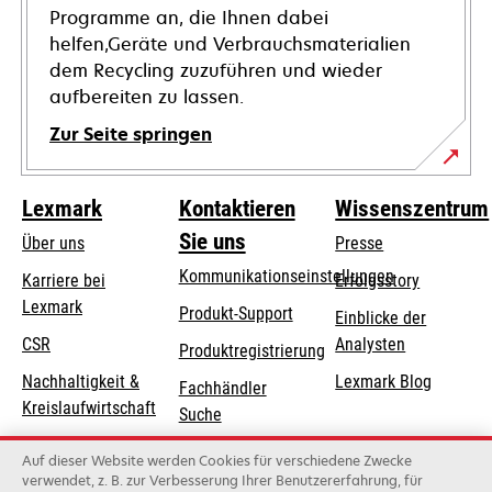
Programme an, die Ihnen dabei
helfen,Geräte und Verbrauchsmaterialien
dem Recycling zuzuführen und wieder
aufbereiten zu lassen.
Zur Seite springen
Lexmark
Kontaktieren
Wissenszentrum
Sie uns
Über uns
Presse
Kommunikationseinstellungen
Karriere bei
Erfolgsstory
Lexmark
wird
wird
Produkt-Support
Einblicke der
in
in
CSR
Analysten
Produktregistrierung
einer
einer
Nachhaltigkeit &
Lexmark Blog
Fachhändler
neuen
neuen
Kreislaufwirtschaft
Suche
Registerkarte
Registerkarte
geöffnet
geöffnet
Lexmark-Partner
Lexmark
Auf dieser Website werden Cookies für verschiedene Zwecke
Distributoren
verwendet, z. B. zur Verbesserung Ihrer Benutzererfahrung, für