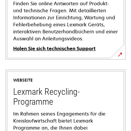
Finden Sie online Antworten auf Produkt-
und technische Fragen. Mit detaillierten
Informationen zur Einrichtung, Wartung und
Fehlerbehebung eines Lexmark Geräts,
interaktiven Benutzerhandbüchern und einer
Auswahl an Anleitungsvideos.
Holen Sie sich technischen Support
wird
in
einer
WEBSEITE
neuen
Registerkarte
Lexmark Recycling-
geöffnet
Programme
Im Rahmen seines Engagements für die
Kreislaufwirtschaft bietet Lexmark
Programme an, die Ihnen dabei