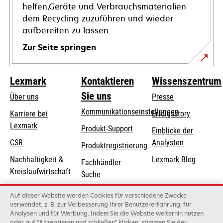
helfen,Geräte und Verbrauchsmaterialien
dem Recycling zuzuführen und wieder
aufbereiten zu lassen.
Zur Seite springen
Lexmark
Kontaktieren
Wissenszentrum
Sie uns
Über uns
Presse
Kommunikationseinstellungen
Karriere bei
Erfolgsstory
Lexmark
wird
wird
Produkt-Support
Einblicke der
in
in
CSR
Analysten
Produktregistrierung
einer
einer
Nachhaltigkeit &
Lexmark Blog
Fachhändler
neuen
neuen
Kreislaufwirtschaft
Suche
Registerkarte
Registerkarte
geöffnet
geöffnet
Lexmark-Partner
Lexmark
Auf dieser Website werden Cookies für verschiedene Zwecke
Distributoren
verwendet, z. B. zur Verbesserung Ihrer Benutzererfahrung, für
Analysen und für Werbung. Indem Sie die Website weiterhin nutzen
oder auf "Akzeptieren und schließen" klicken, stimmen Sie der