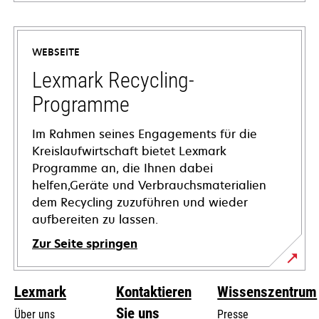
wird
in
einer
WEBSEITE
neuen
Registerkarte
Lexmark Recycling-
geöffnet
Programme
Im Rahmen seines Engagements für die
Kreislaufwirtschaft bietet Lexmark
Programme an, die Ihnen dabei
helfen,Geräte und Verbrauchsmaterialien
dem Recycling zuzuführen und wieder
aufbereiten zu lassen.
Zur Seite springen
Lexmark
Kontaktieren
Wissenszentrum
Sie uns
Über uns
Presse